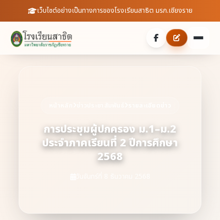
เว็บไซต์อย่างเป็นทางการของโรงเรียนสาธิต มรภ.เชียงราย
หน้าหลัก
เกี่ยวกับเรา
หน้าหลัก
ข่าวประชาสัมพันธ์
รายละเอียดข่าว
ประวัติความเป็นมา
ประชาสัมพันธ์
การประชุมผู้ปกครอง ม.1–ม.2
ประจำภาคเรียนที่ 2 ปีการศึกษา
บุคลากร
ข่าวสารจากโรงเรียน
สายตรงผู้อำนวยการ
2568
สถิตินักเรียน
ดาวน์โหลดเอกสาร
วันจันทร์ที่ 8 ธันวาคม 2568