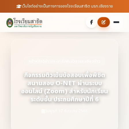
เว็บไซต์อย่างเป็นทางการของโรงเรียนสาธิต มรภ.เชียงราย
หน้าหลัก
เกี่ยวกับเรา
หน้าหลัก
ข่าวประชาสัมพันธ์
รายละเอียดข่าว
ประวัติความเป็นมา
ประชาสัมพันธ์
กิจกรรมติวเข้มข้อสอบเพื่อพิชิต
สนามสอบ O-NET ผ่านระบบ
บุคลากร
ข่าวสารจากโรงเรียน
สายตรงผู้อำนวยการ
ออนไลน์ (Zoom) สำหรับนักเรียน
สถิตินักเรียน
ระดับชั้น ประถมศึกษาปีที่ 6
ดาวน์โหลดเอกสาร
วันพุธที่ 17 ธันวาคม 2568