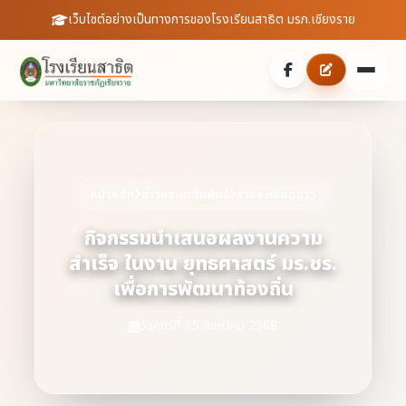
เว็บไซต์อย่างเป็นทางการของโรงเรียนสาธิต มรภ.เชียงราย
หน้าหลัก
เกี่ยวกับเรา
หน้าหลัก
ข่าวประชาสัมพันธ์
รายละเอียดข่าว
ประวัติความเป็นมา
ประชาสัมพันธ์
กิจกรรมนำเสนอผลงานความ
สำเร็จ ในงาน ยุทธศาสตร์ มร.ชร.
บุคลากร
ข่าวสารจากโรงเรียน
สายตรงผู้อำนวยการ
เพื่อการพัฒนาท้องถิ่น
สถิตินักเรียน
ดาวน์โหลดเอกสาร
วันศุกร์ที่ 15 สิงหาคม 2568