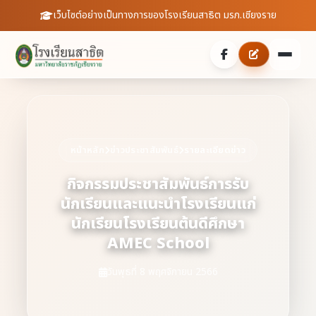
เว็บไซต์อย่างเป็นทางการของโรงเรียนสาธิต มรภ.เชียงราย
หน้าหลัก
เกี่ยวกับเรา
หน้าหลัก
ข่าวประชาสัมพันธ์
รายละเอียดข่าว
ประวัติความเป็นมา
ประชาสัมพันธ์
กิจกรรมประชาสัมพันธ์การรับ
นักเรียนและแนะนำโรงเรียนแก่
บุคลากร
ข่าวสารจากโรงเรียน
สายตรงผู้อำนวยการ
นักเรียนโรงเรียนต้นดีศึกษา
สถิตินักเรียน
AMEC School
ดาวน์โหลดเอกสาร
วันพุธที่ 8 พฤศจิกายน 2566