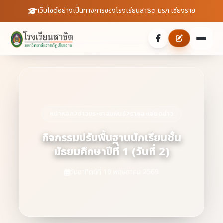
เว็บไซต์อย่างเป็นทางการของโรงเรียนสาธิต มรภ.เชียงราย
หน้าหลัก
เกี่ยวกับเรา
หน้าหลัก
ข่าวประชาสัมพันธ์
รายละเอียดข่าว
ประวัติความเป็นมา
ประชาสัมพันธ์
กิจกรรมปรับพื้นฐานนักเรียนชั้น
บุคลากร
มัธยมศึกษาปีที่ 1 (วันที่ 2)
ข่าวสารจากโรงเรียน
สายตรงผู้อำนวยการ
สถิตินักเรียน
วันอาทิตย์ที่ 10 พฤษภาคม 2569
ดาวน์โหลดเอกสาร