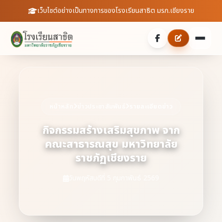
เว็บไซต์อย่างเป็นทางการของโรงเรียนสาธิต มรภ.เชียงราย
หน้าหลัก
เกี่ยวกับเรา
หน้าหลัก
ข่าวประชาสัมพันธ์
รายละเอียดข่าว
ประวัติความเป็นมา
ประชาสัมพันธ์
กิจกรรมสร้างเสริมสุขภาพ จาก
คณะสาธารณสุข มหาวิทยาลัย
บุคลากร
ข่าวสารจากโรงเรียน
สายตรงผู้อำนวยการ
ราชภัฏเชียงราย
สถิตินักเรียน
ดาวน์โหลดเอกสาร
วันพฤหัสบดีที่ 5 กุมภาพันธ์ 2569