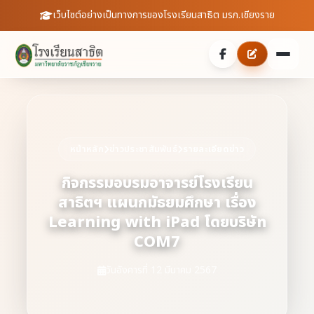
เว็บไซต์อย่างเป็นทางการของโรงเรียนสาธิต มรภ.เชียงราย
หน้าหลัก
เกี่ยวกับเรา
หน้าหลัก
ข่าวประชาสัมพันธ์
รายละเอียดข่าว
ประวัติความเป็นมา
ประชาสัมพันธ์
กิจกรรมอบรมอาจารย์โรงเรียน
สาธิตฯ แผนกมัธยมศึกษา เรื่อง
บุคลากร
ข่าวสารจากโรงเรียน
สายตรงผู้อำนวยการ
Learning with iPad โดยบริษัท
สถิตินักเรียน
COM7
ดาวน์โหลดเอกสาร
วันอังคารที่ 12 มีนาคม 2567