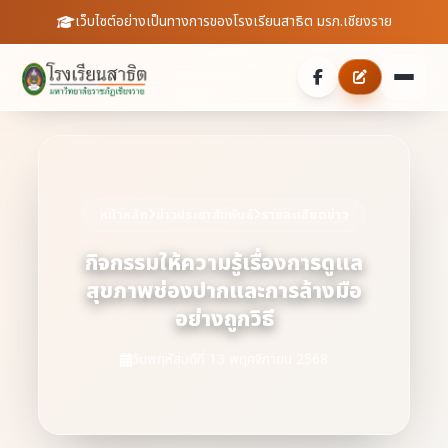
เว็บไซต์อย่างเป็นทางการของโรงเรียนสาธิต มรภ.เชียงราย
หน้าหลัก
เกี่ยวกับเรา
หน้าหลัก
ข่าวประชาสัมพันธ์
รายละเอียดข่าว
ประวัติความเป็นมา
ประชาสัมพันธ์
กิจกรรมให้ความรู้เรื่องการดูแล
สุขภาพช่องปากและการล้างมือ
บุคลากร
ข่าวสารจากโรงเรียน
สายตรงผู้อำนวยการ
อย่างถูกวิธี
สถิตินักเรียน
ดาวน์โหลดเอกสาร
วันพฤหัสบดีที่ 13 พฤศจิกายน 2568