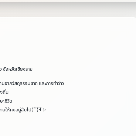
 จังหวัดเชียงราย
นจากวัสดุธรรมชาติ และการทำว่าว
งถิ่น
ษะชีวิต
ทยให้คงอยู่สืบไป 🇹🇭✨