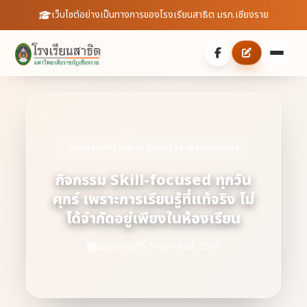
เว็บไซต์อย่างเป็นทางการของโรงเรียนสาธิต มรภ.เชียงราย
หน้าหลัก
เกี่ยวกับเรา
หน้าหลัก
ข่าวประชาสัมพันธ์
รายละเอียดข่าว
ประวัติความเป็นมา
ประชาสัมพันธ์
กิจกรรม Skill-focused ทุกวัน
ศุกร์ เพราะการเรียนรู้ที่แท้จริง ไม่
บุคลากร
ข่าวสารจากโรงเรียน
สายตรงผู้อำนวยการ
ได้จำกัดอยู่เพียงในห้องเรียน
สถิตินักเรียน
ดาวน์โหลดเอกสาร
วันพฤหัสบดีที่ 5 กุมภาพันธ์ 2569