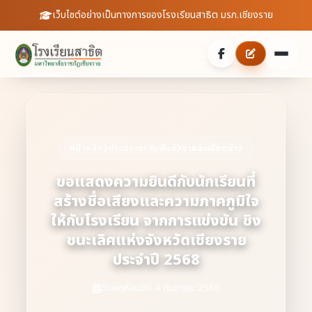
เว็บไซต์อย่างเป็นทางการของโรงเรียนสาธิต มรภ.เชียงราย
หน้าหลัก
เกี่ยวกับเรา
หน้าหลัก
ข่าวประชาสัมพันธ์
รายละเอียดข่าว
ประวัติความเป็นมา
ประชาสัมพันธ์
ขอแสดงความยินดีกับนักเรียนที่
สร้างชื่อเสียงและความภาคภูมิใจ
บุคลากร
ข่าวสารจากโรงเรียน
สายตรงผู้อำนวยการ
ให้กับโรงเรียน จากการแข่งขัน ชิง
สถิตินักเรียน
ชนะเลิศแห่งจังหวัดเชียงราย
ดาวน์โหลดเอกสาร
ประจำปี 2568
วันพฤหัสบดีที่ 4 กันยายน 2568