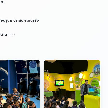
ราย
้เรียนรู้จากประสบการณ์จริง
อบด้าน 🌱✨