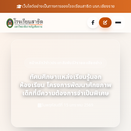
เว็บไซต์อย่างเป็นทางการของโรงเรียนสาธิต มรภ.เชียงราย
หน้าหลัก
เกี่ยวกับเรา
หน้าหลัก
ข่าวประชาสัมพันธ์
รายละเอียดข่าว
ประวัติความเป็นมา
ประชาสัมพันธ์
ทัศนศึกษาแหล่งเรียนรู้นอก
ห้องเรียน โครงการพัฒนาศักยภาพ
บุคลากร
ข่าวสารจากโรงเรียน
สายตรงผู้อำนวยการ
เด็กที่มีความต้องการจำเป็นพิเศษ
สถิตินักเรียน
ดาวน์โหลดเอกสาร
วันพฤหัสบดีที่ 15 มกราคม 2569