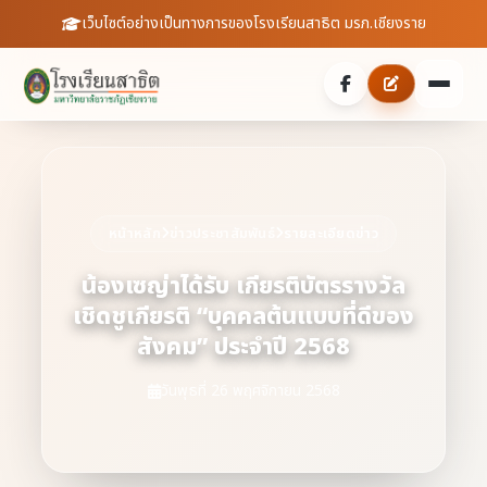
เว็บไซต์อย่างเป็นทางการของโรงเรียนสาธิต มรภ.เชียงราย
หน้าหลัก
เกี่ยวกับเรา
หน้าหลัก
ข่าวประชาสัมพันธ์
รายละเอียดข่าว
ประวัติความเป็นมา
ประชาสัมพันธ์
น้องเซญ่าได้รับ เกียรติบัตรรางวัล
เชิดชูเกียรติ “บุคคลต้นแบบที่ดีของ
บุคลากร
ข่าวสารจากโรงเรียน
สายตรงผู้อำนวยการ
สังคม” ประจำปี 2568
สถิตินักเรียน
ดาวน์โหลดเอกสาร
วันพุธที่ 26 พฤศจิกายน 2568