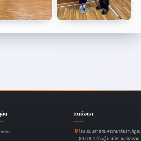
ูลัด
ติดต่อเรา
โรงเรียนสาธิตมหาวิทยาลัยราชภัฏเช
้าหลัก
80 ม.9 ต.บ้านดู่ อ.เมือง จ.เชียงรา