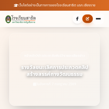
เว็บไซต์อย่างเป็นทางการของโรงเรียนสาธิต มรภ.เชียงราย
หน้าหลัก
เกี่ยวกับเรา
หน้าหลัก
ข่าวประชาสัมพันธ์
รายละเอียดข่าว
ประวัติความเป็นมา
ประชาสัมพันธ์
รางวัลชนะเลิศการประกวดคลิป
บุคลากร
สร้างสรรค์ทางวัฒนธรรม
ข่าวสารจากโรงเรียน
สายตรงผู้อำนวยการ
สถิตินักเรียน
วันอังคารที่ 7 กรกฎาคม 2569
ดาวน์โหลดเอกสาร