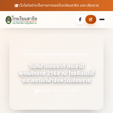
เว็บไซต์อย่างเป็นทางการของโรงเรียนสาธิต มรภ.เชียงราย
หน้าหลัก
เกี่ยวกับเรา
หน้าหลัก
ข่าวประชาสัมพันธ์
รายละเอียดข่าว
ประวัติความเป็นมา
ประชาสัมพันธ์
วันกีฬาแห่งชาติ ประจำปี
พุทธศักราช 2568 ณ โรงยิมเนเซี่
บุคลากร
ข่าวสารจากโรงเรียน
สายตรงผู้อำนวยการ
ยม สนามกีฬาจังหวัดเชียงราย
สถิตินักเรียน
ดาวน์โหลดเอกสาร
วันจันทร์ที่ 26 มกราคม 2569