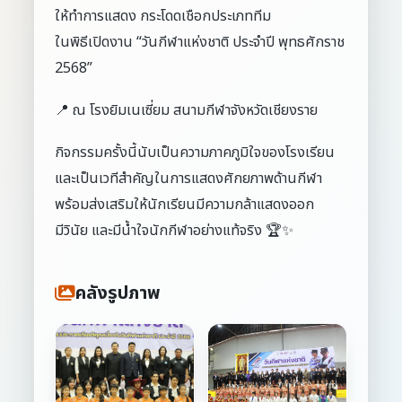
ให้ทำการแสดง กระโดดเชือกประเภททีม
ในพิธีเปิดงาน “วันกีฬาแห่งชาติ ประจำปี พุทธศักราช
2568”
📍 ณ โรงยิมเนเซี่ยม สนามกีฬาจังหวัดเชียงราย
กิจกรรมครั้งนี้นับเป็นความภาคภูมิใจของโรงเรียน
และเป็นเวทีสำคัญในการแสดงศักยภาพด้านกีฬา
พร้อมส่งเสริมให้นักเรียนมีความกล้าแสดงออก
มีวินัย และมีน้ำใจนักกีฬาอย่างแท้จริง 🏆✨
คลังรูปภาพ