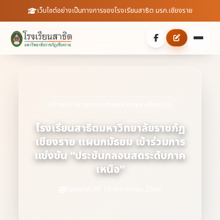
เว็บไซต์อย่างเป็นทางการของโรงเรียนสาธิต มรภ.เชียงราย
หน้าหลัก
เกี่ยวกับเรา
หน้าหลัก
ข่าวประชาสัมพันธ์
รายละเอียดข่าว
ประวัติความเป็นมา
ประชาสัมพันธ์
โรงเรียนสาธิตมหาวิทยาลัยราชภัฏ
เชียงราย แผนกมัธยม เข้าร่วมการ
บุคลากร
ข่าวสารจากโรงเรียน
สายตรงผู้อำนวยการ
แข่งขัน “ประชันกลอนสดระดับภาค
สถิตินักเรียน
เหนือ”
ดาวน์โหลดเอกสาร
วันพฤหัสบดีที่ 13 พฤศจิกายน 2568