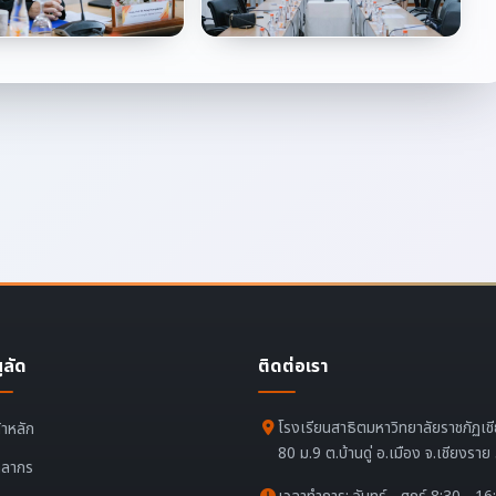
ูลัด
ติดต่อเรา
โรงเรียนสาธิตมหาวิทยาลัยราชภัฏเช
้าหลัก
80 ม.9 ต.บ้านดู่ อ.เมือง จ.เชียงรา
คลากร