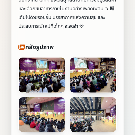
นอกจากนี้ เด็กๆ ยังได้สนุกสนานกับการชมบูธสินค้า
และเลือกชิมอาหารภายในงานอย่างเพลิดเพลิน 🍡🛍️
เต็มไปด้วยรอยยิ้ม บรรยากาศแห่งความสุข และ
ประสบการณ์ใหม่ที่เด็กๆ จะจดจำ 💛
คลังรูปภาพ