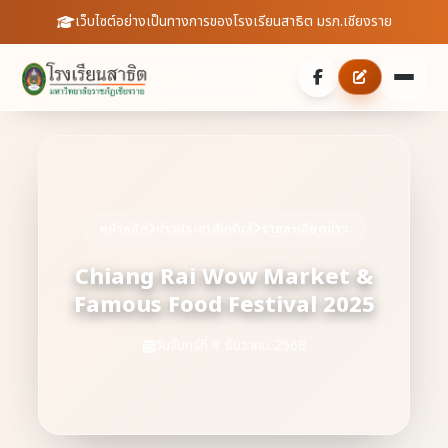
เว็บไซต์อย่างเป็นทางการของโรงเรียนสาธิต มรภ.เชียงราย
หน้าหลัก
เกี่ยวกับเรา
หน้าหลัก
ข่าวประชาสัมพันธ์
รายละเอียดข่าว
ประวัติความเป็นมา
ประชาสัมพันธ์
Chiang Rai Wow Market &
บุคลากร
Famous Food Festival 2025
ข่าวสารจากโรงเรียน
สายตรงผู้อำนวยการ
สถิตินักเรียน
วันจันทร์ที่ 8 ธันวาคม 2568
ดาวน์โหลดเอกสาร