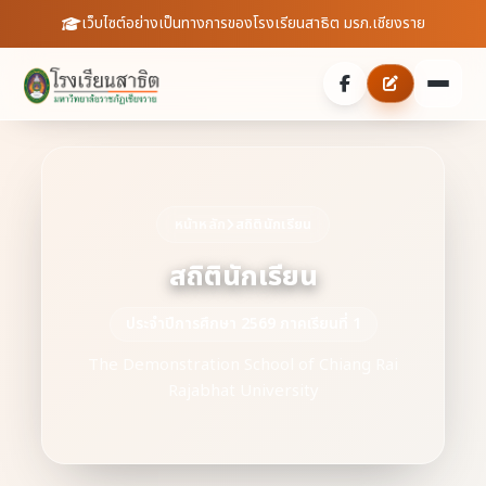
เว็บไซต์อย่างเป็นทางการของโรงเรียนสาธิต มรภ.เชียงราย
หน้าหลัก
เกี่ยวกับเรา
หน้าหลัก
สถิตินักเรียน
สถิตินักเรียน
ประวัติความเป็นมา
ประชาสัมพันธ์
บุคลากร
ประจำปีการศึกษา 2569 ภาคเรียนที่ 1
ข่าวสารจากโรงเรียน
สายตรงผู้อำนวยการ
The Demonstration School of Chiang Rai
สถิตินักเรียน
ดาวน์โหลดเอกสาร
Rajabhat University